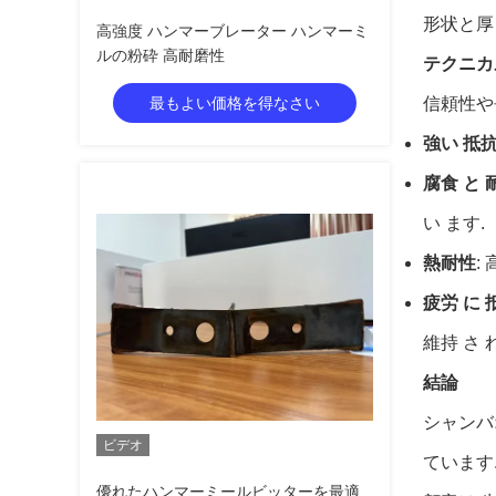
形状と厚
高強度 ハンマーブレーター ハンマーミ
ルの粉砕 高耐磨性
テクニカ
最もよい価格を得なさい
信頼性や
強い 抵抗
腐食 と 
い ます.
熱耐性
:
疲労 に 
維持 さ 
結論
シャンバ
ビデオ
ています
優れたハンマーミールビッターを最適