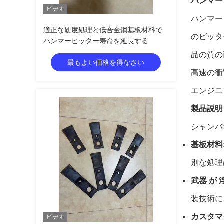
ハンマー 
ビデオ
ハンマー・
適正な硬度処理と低合金鋼基板材料で
のビッタ
ハンマービッター寿命を延長する
品の質の
最もよい価格を得なさい
高速の衝
エンジニ
製品説明
シャンバ
基板材料
別な処理
武器 が 
装技術に
カスタマ
ビデオ