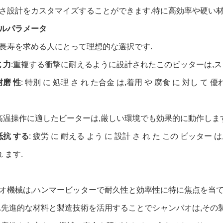
さ設計をカスタマイズすることができます.特に高効率や硬い材
ルパラメータ
長寿を求める人にとって理想的な選択です.
 力
:重複する衝撃に耐えるように設計されたこのビッターは,
耐磨 性
: 特別 に 処理 さ れ た合金 は,着用 や 腐食 に 対し て 
 高温操作に適したビーターは,厳しい環境でも効果的に動作します
抵抗 する
: 疲労 に 耐える よう に 設計 さ れ た この ビッター は
れ ます.
オ機械は,ハンマービッターで耐久性と効率性に特に焦点を当て
.先進的な材料と製造技術を活用することでシャンバオは,その