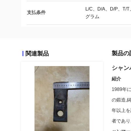
L/C、D/A、D/P、
支払条件
グラム
製品の
関連製品
シャン
紹介
1989
の鍛造,
年以上を
者であり