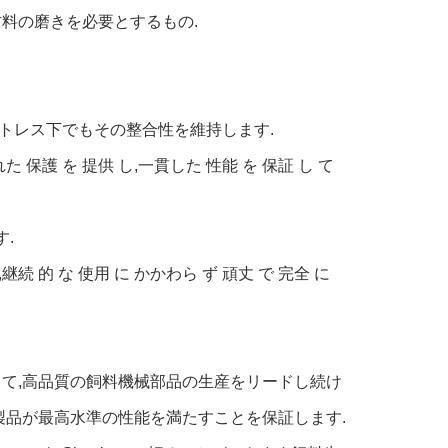
料の磨きを必要とするもの.
ストレス下でもその整合性を維持します.
優れた 保護 を 提供 し,一貫した 性能 を 保証 し て
.
,継続 的 な 使用 に かかわら ず 頑丈 で 完全 に
て,高品質の飼料機械部品の生産をリードし続け
製品が最高水準の性能を満たすことを保証します.