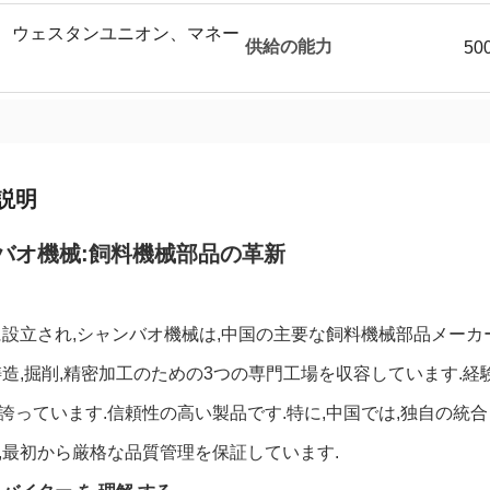
T/T、ウェスタンユニオン、マネー
供給の能力
50
説明
バオ機械:飼料機械部品の革新
年に設立され,シャンバオ機械は,中国の主要な飼料機械部品メーカ
鋳造,掘削,精密加工のための3つの専門工場を収容しています.経
誇っています.信頼性の高い製品です.特に,中国では,独自の
,最初から厳格な品質管理を保証しています.