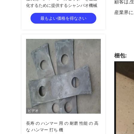
顧客は,
化するために提供するシャンバオ機械
産業界に
最もよい価格を得なさい
梱包:
ビデオ
長寿 の ハンマー 用 の 耐磨 性能 の 高
な ハンマー 打ち 機