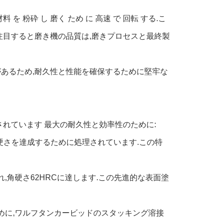
 を 粉砕 し 磨く ため に 高速 で 回転 する.こ
注目すると磨き機の品質は,磨きプロセスと最終製
あるため,耐久性と性能を確保するために堅牢な
されています 最大の耐久性と効率性のために:
Cの硬さを達成するために処理されています.この特
,角硬さ62HRCに達します.この先進的な表面塗
ために,ワルフタンカービッドのスタッキング溶接