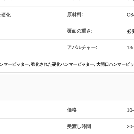
原材料:
た硬化
Q
覆面の重さ:
必
アパルチャー:
1
,
,
ンマービッター
強化された硬化ハンマービッター
大開口ハンマービッ
価格
10
受渡し時間
20