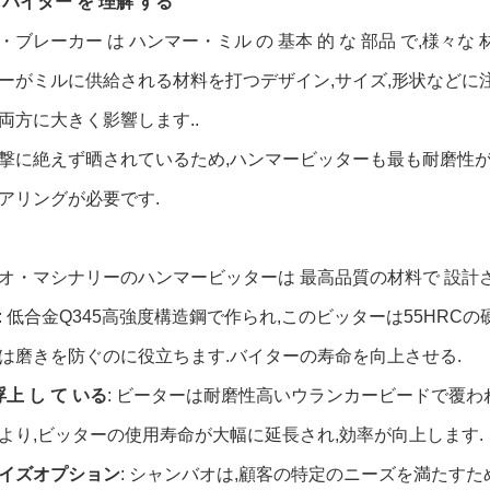
バイター を 理解 する
ブレーカー は ハンマー・ミル の 基本 的 な 部品 で,様々な 材料
ーがミルに供給される材料を打つデザイン,サイズ,形状などに
両方に大きく影響します..
撃に絶えず晒されているため,ハンマービッターも最も耐磨性が
アリングが必要です.
オ・マシナリーのハンマービッターは 最高品質の材料で 設計
: 低合金Q345高強度構造鋼で作られ,このビッターは55HR
は磨きを防ぐのに役立ちます.バイターの寿命を向上させる.
浮上 し て いる
: ビーターは耐磨性高いウランカービードで覆われ
より,ビッターの使用寿命が大幅に延長され,効率が向上します.
イズオプション
: シャンバオは,顧客の特定のニーズを満たす